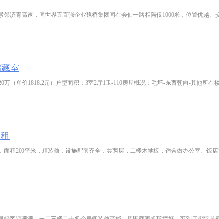
邻济青高速，同世界五百强企业魏桥集团同在会仙一路相隔仅1000米，位置优越、交
储藏室
0万（单价1818.2元）户型面积：3室2厅1卫-110房屋概况：毛坯-东西朝向-其他
出租
，面积200平米，精装修，设施配套齐全，共两层，二楼木地板，适合做办公室、饭
很好客源满满，一二三楼二十多个房间装修高档，周围商家多环境好，可到店实际考