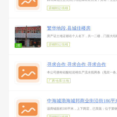
店铺转让/出租
繁华地段,县城佳楼房
房产证土地证都在个人名下，共一二楼，门面大结
店铺转让/出租
2图
寻求合作 寻求合作 寻求合作
本公司拥有硅酸铝岩棉生产流水线两条（甩丝一条
厂房/仓库/土地
中海城渤海城邦商业街沿街186
该商铺面积186平米，上下两层，已简装；位于