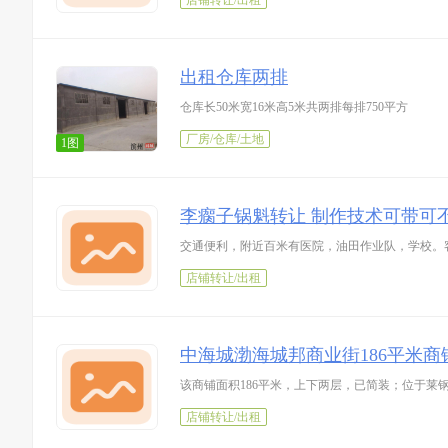
店铺转让/出租
出租仓库两排
仓库长50米宽16米高5米共两排每排750平方
厂房/仓库/土地
1图
李瘸子锅魁转让 制作技术可带可
交通便利，附近百米有医院，油田作业队，学校。
店铺转让/出租
中海城渤海城邦商业街186平米商
该商铺面积186平米，上下两层，已简装；位于
店铺转让/出租