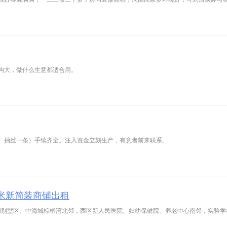
构大，做什么生意都适合用。
、抽丝一条）手续齐全。注入资金立刻生产，有意者前来联系。
平米新简装商铺出租
莱钢别墅区、中海城棕榈湾北邻，西区新人民医院、妇幼保健院、养老中心南邻，实验