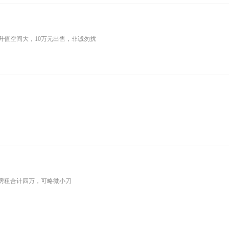
升值空间大，10万元出售，非诚勿扰
房租合计四万，可略微小刀