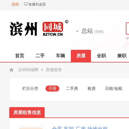
总站
收藏到桌面
·
总站
[切换]
首页
二手
车辆
房屋
全职
兼职
滨州同城网
>
房屋租售
栏目分类
不限
二手房
租房
日租/短租
房屋租售信息