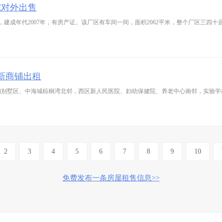
院对外出售
建成年代2007年，有房产证。该厂区有车间一间，面积2062平米，整个厂区三四十亩
新商铺出租
莱钢别墅区、中海城棕榈湾北邻，西区新人民医院、妇幼保健院、养老中心南邻，实验
2
3
4
5
6
7
8
9
10
免费发布一条房屋租售信息>>