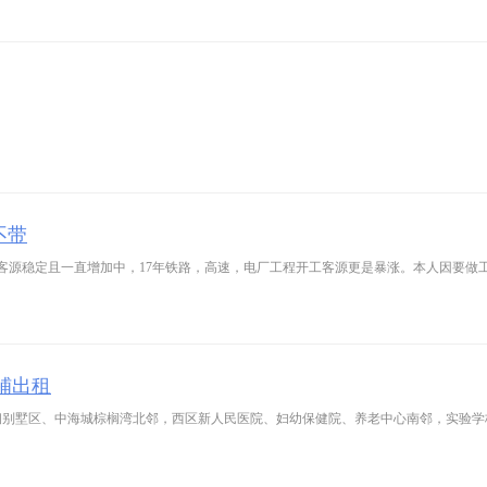
不带
客源稳定且一直增加中，17年铁路，高速，电厂工程开工客源更是暴涨。本人因要做
铺出租
莱钢别墅区、中海城棕榈湾北邻，西区新人民医院、妇幼保健院、养老中心南邻，实验