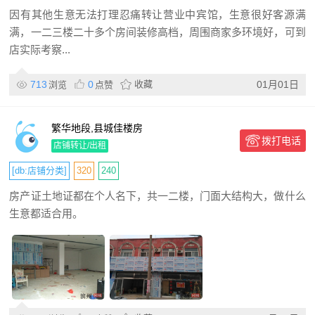
因有其他生意无法打理忍痛转让营业中宾馆，生意很好客源满
满，一二三楼二十多个房间装修高档，周围商家多环境好，可到
店实际考察...
713
0
收藏
01月01日
浏览
点赞
繁华地段,县城佳楼房
拨打电话
店铺转让/出租
[db:店铺分类]
320
240
房产证土地证都在个人名下，共一二楼，门面大结构大，做什么
生意都适合用。