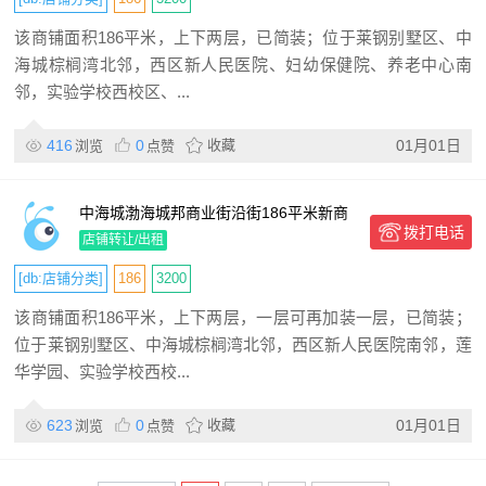
该商铺面积186平米，上下两层，已简装；位于莱钢别墅区、中
海城棕榈湾北邻，西区新人民医院、妇幼保健院、养老中心南
邻，实验学校西校区、...
416
0
收藏
01月01日
浏览
点赞
中海城渤海城邦商业街沿街186平米新商
拨打电话
铺出租
店铺转让/出租
[db:店铺分类]
186
3200
该商铺面积186平米，上下两层，一层可再加装一层，已简装；
位于莱钢别墅区、中海城棕榈湾北邻，西区新人民医院南邻，莲
华学园、实验学校西校...
623
0
收藏
01月01日
浏览
点赞