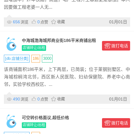
因要做工程老婆一人无...
656
0
收藏
01月01日
浏览
点赞
中海城渤海城邦商业街186平米商铺出租
拨打电话
店铺转让/出租
[db:店铺分类]
186
3000
该商铺面积186平米，上下两层，已简装；位于莱钢别墅区、中
海城棕榈湾北邻，西区新人民医院、妇幼保健院、养老中心南
邻，实验学校西校区、...
490
0
收藏
01月01日
浏览
点赞
可空转价格面议,超低价格
拨打电话
店铺转让/出租