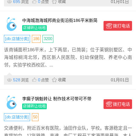
695
0
收藏
01月01日
浏览
点赞
中海城渤海城邦商业街沿街186平米新简
拨打电话
装商铺出租
店铺转让/出租
[db:店铺分类]
186
3200
该商铺面积186平米，上下两层，已简装；位于莱钢别墅区、中
海城棕榈湾北邻，西区新人民医院、妇幼保健院、养老中心南
邻，实验学校西校区、...
528
0
收藏
01月01日
浏览
点赞
李瘸子锅魁转让 制作技术可带可不带
拨打电话
店铺转让/出租
[db:店铺分类]
50
交通便利，附近百米有医院，油田作业队，学校。客源稳定且一
直增加中，17年铁路，高速，电厂工程开工客源更是暴涨。本人