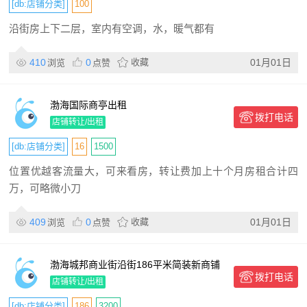
[db:店铺分类]
100
沿街房上下二层，室内有空调，水，暖气都有
410
0
收藏
01月01日
浏览
点赞
渤海国际商亭出租
拨打电话
店铺转让/出租
[db:店铺分类]
16
1500
位置优越客流量大，可来看房，转让费加上十个月房租合计四
万，可略微小刀
409
0
收藏
01月01日
浏览
点赞
渤海城邦商业街沿街186平米简装新商铺
拨打电话
出租
店铺转让/出租
[db:店铺分类]
186
3200