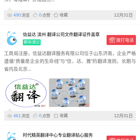
490
0
收藏
12月31日
浏览
点赞
信益达 滨州 翻译公司文件翻译证件盖章
拨打电话
商务陪同口译
翻译/速记
工商局注册，信益达翻译服务有限公司位于山东济南，企业严格
遵循“质量是企业的生命线”与“信、达、雅”的翻译准则，长期与
省内及北京...
461
0
收藏
12月31日
浏览
点赞
时代精英翻译中心专业翻译贴心服务