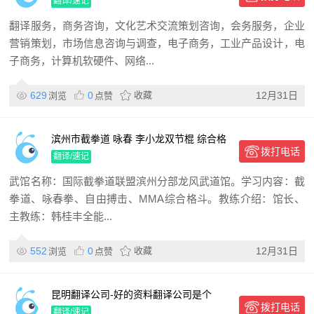
翻译/速记
翻译服务，商务咨询，文化艺术交流策划咨询，会务服务，企业
营销策划，市场信息咨询与调查，电子商务，工业产品设计，电
子商务，计算机软硬件、网络...
629
0
收藏
12月31日
浏览
点赞
滨州市截拳道 咏春 李小龙双节棍 综合格
拨打电话
斗
翻译/速记
武馆名称：国际截拳道联盟滨州分部龙风武道馆。学习内容：截
拳道、咏春拳、自由搏击、MMA综合格斗。教练介绍：馆长、
主教练：韩桂丰全能...
552
0
收藏
12月31日
浏览
点赞
昆明翻译公司-好的资料翻译公司是个
拨打电话
翻译/速记