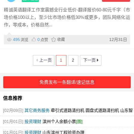
精诚英语翻译工作室震撼全行业低价-翻译报价60-80元千字（市
场价格100以上，至少比市场价格低30%或更多，团队网络化运
作，零成本，价格自然...
495
0
收藏
12月31日
浏览
点赞
上一页
1
2
下一页
免费发布一条翻译/速记信息
信息推荐
[02月09日]
其它商务服务
牵引式道路清扫机 圆盘式道路清扫机 山东智
行环卫 厂家直销
[图]
[01月01日]
投资理财
滨州个人余额小票
[图]
[01月01日]
投资理财
山东滨州工程验资办理