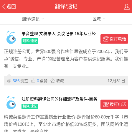
翻译/速记
返回
翻译/速记
区域
录音整理 文稿录入 会议记录 15年从业经
拨打电话
验
翻译/速记
正规注册公司，世界500强合作伙伴思锐成立于2005年，我们秉
承“诚信、专业、严谨”的经营理念为客户提供速记服务。我们拥
有一支专业...
586
0
收藏
12月31日
浏览
点赞
注册资料翻译公司的详细流程及条件-商务
拨打电话
服务
翻译/速记
精诚英语翻译工作室震撼全行业低价-翻译报价60-80元千字（市
场价格100以上，至少比市场价格低30%或更多，团队网络化运
作，零成本，价格自然...