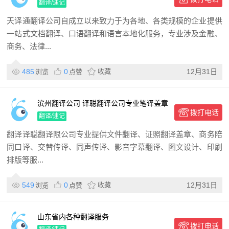
译、同传翻译
翻译/速记
天译通翻译公司自成立以来致力于为各地、各类规模的企业提供
一站式文档翻译、口语翻译和语言本地化服务，专业涉及金融、
商务、法律...
485
0
收藏
12月31日
浏览
点赞
滨州翻译公司 译聪翻译公司专业笔译盖章
拨打电话
商务口译
翻译/速记
翻译译聪翻译限公司专业提供文件翻译、证照翻译盖章、商务陪
同口译、交替传译、同声传译、影音字幕翻译、图文设计、印刷
排版等服...
549
0
收藏
12月31日
浏览
点赞
山东省内各种翻译服务
拨打电话