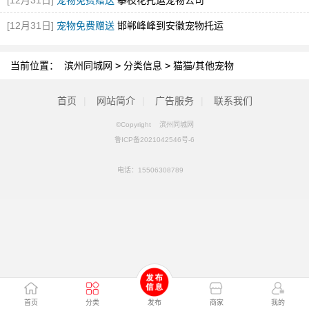
[12月31日]
宠物免费赠送
攀枝花托运宠物公司
[12月31日]
宠物免费赠送
邯郸峰峰到安徽宠物托运
当前位置：
滨州同城网
>
分类信息
>
猫猫/其他宠物
首页
|
网站简介
|
广告服务
|
联系我们
©Copyright 滨州同城网
鲁ICP备2021042546号-6
电话：
15506308789
首页
分类
发布
商家
我的