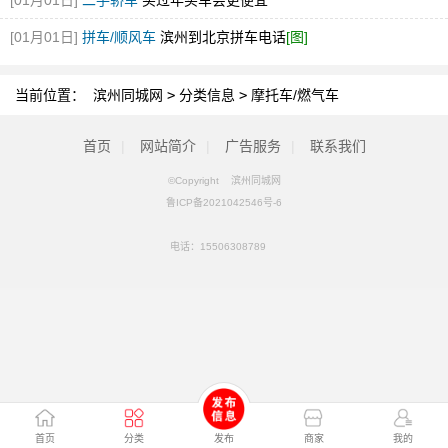
[01月01日]
二手轿车
买过年买车会更便宜
[01月01日]
拼车/顺风车
滨州到北京拼车电话
[图]
当前位置：
滨州同城网
>
分类信息
>
摩托车/燃气车
首页
|
网站简介
|
广告服务
|
联系我们
©Copyright 滨州同城网
鲁ICP备2021042546号-6
电话：
15506308789
首页
分类
发布
商家
我的