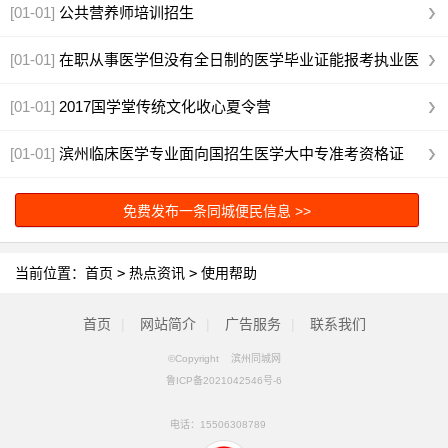
家直销
[01-01]
公共营养师培训招生
[01-01]
在职从事医学但没有全日制的医学毕业证能报考执业医
师
[01-01]
2017国学堂传统文化收心夏令营
[01-01]
滨州临床医学专业面向国招生医学大中专准考资格证
免费发布一条同城便民信息 >>
当前位置：
首页
>
热点资讯
>
使用帮助
首页
|
网站简介
|
广告服务
|
联系我们
©Copyright 滨州同城网
鲁ICP备2021042546号-6
电话：
15506308789