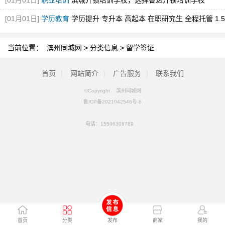
[01月01日]
职业培训
滨城开锁培训学校，选择鲁达开锁培训学校
[01月01日]
学历教育
学历提升 专升本 高起本 在职研究生 全程托管 1.5
年毕业
当前位置：
滨州同城网
>
分类信息
>
留学签证
首页
|
网站简介
|
广告服务
|
联系我们
©Copyright 滨州同城网
鲁ICP备2021042546号-6
电话：
15506308789
首页
分类
发布
商家
我的