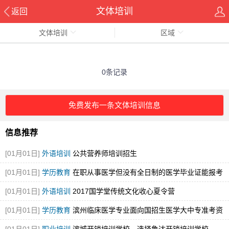
文体培训
返回
文体培训
区域
0条记录
免费发布一条文体培训信息
信息推荐
[01月01日]
外语培训
公共营养师培训招生
[01月01日]
学历教育
在职从事医学但没有全日制的医学毕业证能报考
执业医师
[01月01日]
外语培训
2017国学堂传统文化收心夏令营
[01月01日]
学历教育
滨州临床医学专业面向国招生医学大中专准考资
格证