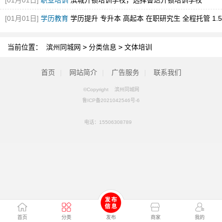
[01月01日]
职业培训
滨城开锁培训学校，选择鲁达开锁培训学校
[01月01日]
学历教育
学历提升 专升本 高起本 在职研究生 全程托管 1.5
年毕业
当前位置：
滨州同城网
>
分类信息
>
文体培训
首页
|
网站简介
|
广告服务
|
联系我们
©Copyright 滨州同城网
鲁ICP备2021042546号-6
电话：
15506308789
首页
分类
发布
商家
我的